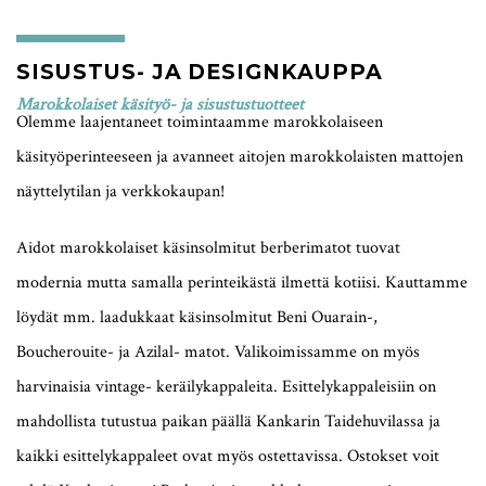
SISUSTUS- JA DESIGNKAUPPA
Marokkolaiset käsityö- ja sisustustuotteet
Olemme laajentaneet toimintaamme marokkolaiseen
käsityöperinteeseen ja avanneet aitojen marokkolaisten mattojen
näyttelytilan ja verkkokaupan!
Aidot marokkolaiset käsinsolmitut berberimatot tuovat
modernia mutta samalla perinteikästä ilmettä kotiisi. Kauttamme
löydät mm. laadukkaat käsinsolmitut Beni Ouarain-,
Boucherouite- ja Azilal- matot. Valikoimissamme on myös
harvinaisia vintage- keräilykappaleita. Esittelykappaleisiin on
mahdollista tutustua paikan päällä Kankarin Taidehuvilassa ja
kaikki esittelykappaleet ovat myös ostettavissa. Ostokset voit