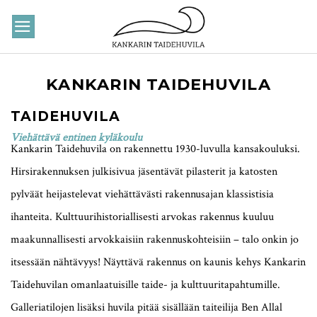
Skip
to
content
KANKARIN TAIDEHUVILA
TAIDEHUVILA
Viehättävä entinen kyläkoulu
Kankarin Taidehuvila on rakennettu 1930-luvulla kansakouluksi.
Hirsirakennuksen julkisivua jäsentävät pilasterit ja katosten
pylväät heijastelevat viehättävästi rakennusajan klassistisia
ihanteita. Kulttuurihistoriallisesti arvokas rakennus kuuluu
maakunnallisesti arvokkaisiin rakennuskohteisiin – talo onkin jo
itsessään nähtävyys! Näyttävä rakennus on kaunis kehys Kankarin
Taidehuvilan omanlaatuisille taide- ja kulttuuritapahtumille.
Galleriatilojen lisäksi huvila pitää sisällään taiteilija Ben Allal