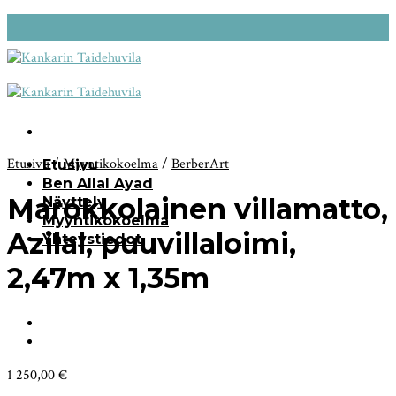
Skip
to
content
Etusivu
/
Myyntikokoelma
/
BerberArt
Etusivu
Ben Allal Ayad
Marokkolainen villamatto,
Näyttely
Myyntikokoelma
Azilal, puuvillaloimi,
Yhteystiedot
2,47m x 1,35m
1 250,00
€