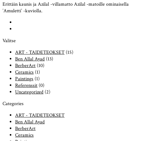
Erittäin kaunis ja Azilal -villamatto Azilal -matoille ominaisella
’Amuletti’ -kuviolla.
Valitse
ART - TAIDETEOKSET
(15)
Ben Allal Ayad
(13)
BerberArt
(10)
Ceramics
(1)
Paintings
(1)
Referenssit
(0)
Uncategorized
(2)
Categories
ART - TAIDETEOKSET
Ben Allal Ayad
BerberArt
Ceramics