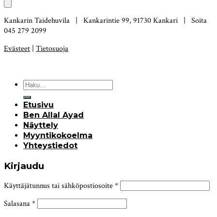
Kankarin Taidehuvila | Kankarintie 99, 91730 Kankari | Soita
045 279 2099
Evästeet
|
Tietosuoja
Etusivu
Ben Allal Ayad
Näyttely
Myyntikokoelma
Yhteystiedot
Kirjaudu
Käyttäjätunnus tai sähköpostiosoite
*
Salasana
*