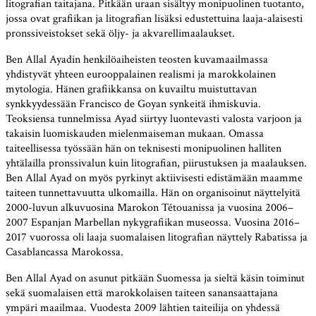
litografian taitajana. Pitkään uraan sisältyy monipuolinen tuotanto,
jossa ovat grafiikan ja litografian lisäksi edustettuina laaja-alaisesti
pronssiveistokset sekä öljy- ja akvarellimaalaukset.
Ben Allal Ayadin henkilöaiheisten teosten kuvamaailmassa
yhdistyvät yhteen eurooppalainen realismi ja marokkolainen
mytologia. Hänen grafiikkansa on kuvailtu muistuttavan
synkkyydessään Francisco de Goyan synkeitä ihmiskuvia.
Teoksiensa tunnelmissa Ayad siirtyy luontevasti valosta varjoon ja
takaisin luomiskauden mielenmaiseman mukaan. Omassa
taiteellisessa työssään hän on teknisesti monipuolinen halliten
yhtälailla pronssivalun kuin litografian, piirustuksen ja maalauksen.
Ben Allal Ayad on myös pyrkinyt aktiivisesti edistämään maamme
taiteen tunnettavuutta ulkomailla. Hän on organisoinut näyttelyitä
2000-luvun alkuvuosina Marokon Tétouanissa ja vuosina 2006–
2007 Espanjan Marbellan nykygrafiikan museossa. Vuosina 2016–
2017 vuorossa oli laaja suomalaisen litografian näyttely Rabatissa ja
Casablancassa Marokossa.
Ben Allal Ayad on asunut pitkään Suomessa ja sieltä käsin toiminut
sekä suomalaisen että marokkolaisen taiteen sanansaattajana
ympäri maailmaa. Vuodesta 2009 lähtien taiteilija on yhdessä