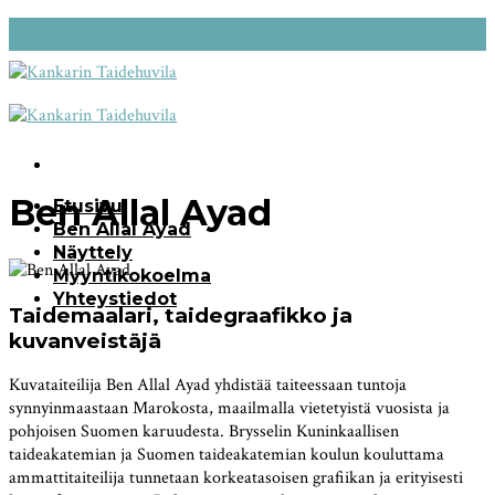
Skip
to
content
Ben Allal Ayad
Etusivu
Ben Allal Ayad
Näyttely
Myyntikokoelma
Yhteystiedot
Taidemaalari, taidegraafikko ja
kuvanveistäjä
Kuvataiteilija Ben Allal Ayad yhdistää taiteessaan tuntoja
synnyinmaastaan Marokosta, maailmalla vietetyistä vuosista ja
pohjoisen Suomen karuudesta. Brysselin Kuninkaallisen
taideakatemian ja Suomen taideakatemian koulun kouluttama
ammattitaiteilija tunnetaan korkeatasoisen grafiikan ja erityisesti