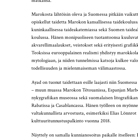
matkansa.
Marokosta lähtöisin oleva ja Suomessa pitkään vaikut
opiskellut taidetta Marokon kansallisessa taidekouluss
kuninkaallisessa taideakatemiassa sekä Suomen taide
koulussa. Hänen monipuoliseen tuotantoonsa kuuluvat 
akvarellimaalaukset, veistokset sekä erityisesti grafiikk
Teoksissa eurooppalainen realismi yhdistyy marokkola
mytologiaan, ja niiden tunnelmissa katsoja kulkee valo
todellisuuden ja mielenmaiseman välimaastossa.
Ayad on tuonut taidettaan esille laajasti niin Suomessa
– muun muassa Marokon Tétouanissa, Espanjan Marbe
nykygrafiikan museossa sekä suomalaisen litografiikan 
Rabatissa ja Casablancassa. Hänen työlleen on myönn
valtakunnallista arvostusta, esimerkiksi Elias Lönnrot
kulttuuritunnustuspalkinto vuonna 2018.
Näyttely on samalla kunnianosoitus paikalle itselleen: