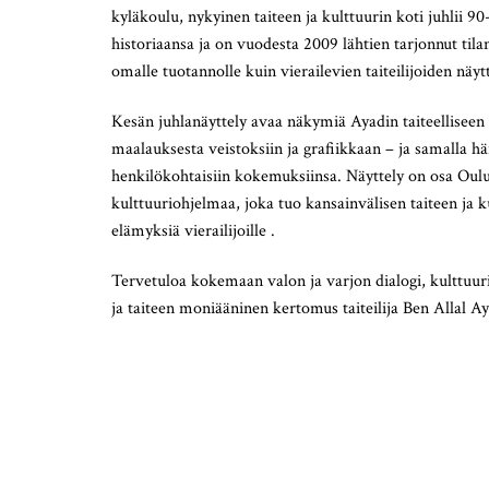
kyläkoulu, nykyinen taiteen ja kulttuurin koti juhlii 90
historiaansa ja on vuodesta 2009 lähtien tarjonnut tila
omalle tuotannolle kuin vierailevien taiteilijoiden näytt
Kesän juhlanäyttely avaa näkymiä Ayadin taiteelliseen
maalauksesta veistoksiin ja grafiikkaan – ja samalla h
henkilökohtaisiin kokemuksiinsa. Näyttely on osa Ou
kulttuuriohjelmaa, joka tuo kansainvälisen taiteen ja k
elämyksiä vierailijoille .
Tervetuloa kokemaan valon ja varjon dialogi, kulttuu
ja taiteen moniääninen kertomus taiteilija Ben Allal A