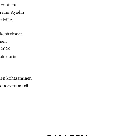
-vuotista
n niin Ayadin
elyille.
 kehitykseen
änen
lu2026-
ulttuurin
rien kohtaaminen
ydin esittämänä.