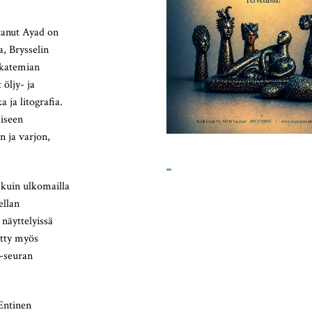
tanut Ayad on
a, Brysselin
akatemian
öljy- ja
a ja litografia.
iseen
n ja varjon,
 kuin ulkomailla
llan
näyttelyissä
etty myös
 -seuran
 Entinen