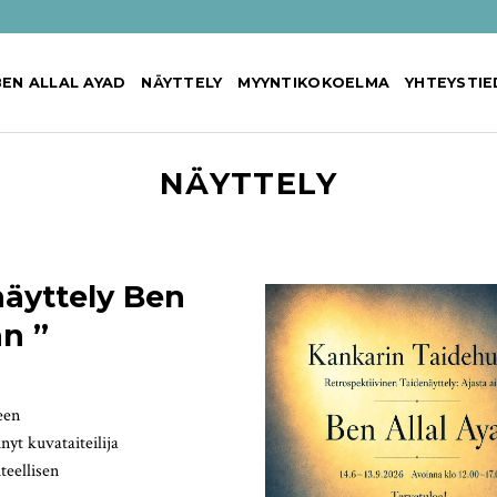
BEN ALLAL AYAD
NÄYTTELY
MYYNTIKOKOELMA
YHTEYSTI
NÄYTTELY
näyttely Ben
an ”
een
nyt kuvataiteilija
teellisen