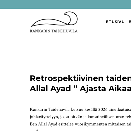
Skip
to
content
ETUSIVU
Retrospektiivinen taide
Allal Ayad ” Ajasta Aika
Kankarin Taidehuvila kutsuu kesällä 2026 ainutlaatuis
juhlanäyttelyyn, jossa pitkän ja kansainvälisen uran teh
Ben Allal Ayad esittelee vuosikymmenten mittaisen tai