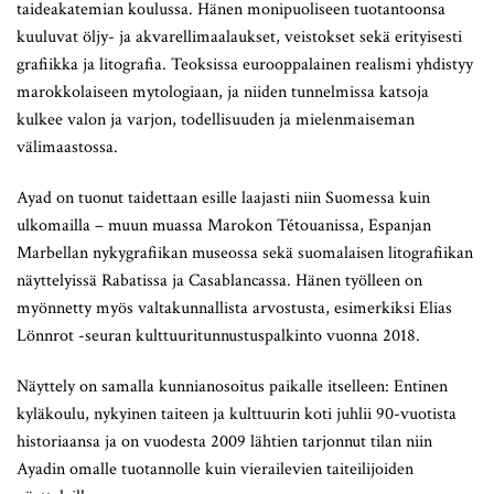
taideakatemian koulussa. Hänen monipuoliseen tuotantoonsa
kuuluvat öljy- ja akvarellimaalaukset, veistokset sekä erityisesti
grafiikka ja litografia. Teoksissa eurooppalainen realismi yhdistyy
marokkolaiseen mytologiaan, ja niiden tunnelmissa katsoja
kulkee valon ja varjon, todellisuuden ja mielenmaiseman
välimaastossa.
Ayad on tuonut taidettaan esille laajasti niin Suomessa kuin
ulkomailla – muun muassa Marokon Tétouanissa, Espanjan
Marbellan nykygrafiikan museossa sekä suomalaisen litografiikan
näyttelyissä Rabatissa ja Casablancassa. Hänen työlleen on
myönnetty myös valtakunnallista arvostusta, esimerkiksi Elias
Lönnrot -seuran kulttuuritunnustuspalkinto vuonna 2018.
Näyttely on samalla kunnianosoitus paikalle itselleen: Entinen
kyläkoulu, nykyinen taiteen ja kulttuurin koti juhlii 90-vuotista
historiaansa ja on vuodesta 2009 lähtien tarjonnut tilan niin
Ayadin omalle tuotannolle kuin vierailevien taiteilijoiden