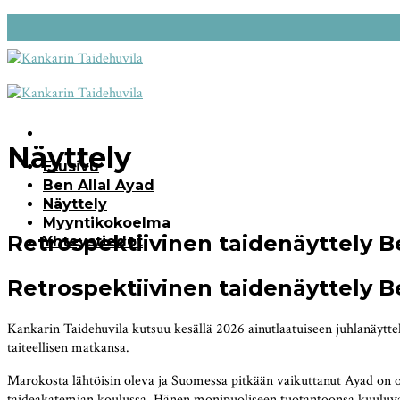
Skip
to
content
Näyttely
Etusivu
Ben Allal Ayad
Näyttely
Myyntikokoelma
Retrospektiivinen taidenäyttely Be
Yhteystiedot
Retrospektiivinen taidenäyttely Be
Kankarin Taidehuvila kutsuu kesällä 2026 ainutlaatuiseen juhlanäyttel
taiteellisen matkansa.
Marokosta lähtöisin oleva ja Suomessa pitkään vaikuttanut Ayad on o
taideakatemian koulussa. Hänen monipuoliseen tuotantoonsa kuuluvat öl