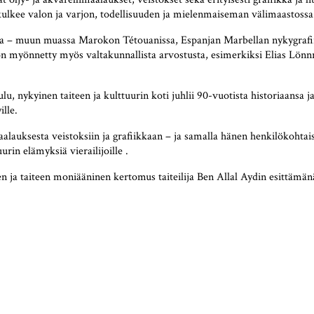
kulkee valon ja varjon, todellisuuden ja mielenmaiseman välimaastossa
ailla – muun muassa Marokon Tétouanissa, Espanjan Marbellan nykygraf
n on myönnetty myös valtakunnallista arvostusta, esimerkiksi Elias Lönn
lu, nykyinen taiteen ja kulttuurin koti juhlii 90-vuotista historiaansa j
ille.
alauksesta veistoksiin ja grafiikkaan – ja samalla hänen henkilökohtai
rin elämyksiä vierailijoille .
 ja taiteen moniääninen kertomus taiteilija Ben Allal Aydin esittämän