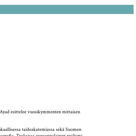
al Ayad esittelee vuosikymmenten mittaisen
inkaallisessa taideakatemiassa sekä Suomen
tografia. Teoksissa eurooppalainen realismi