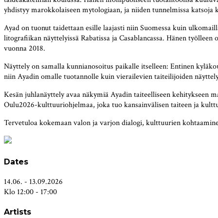
yhdistyy marokkolaiseen mytologiaan, ja niiden tunnelmissa katsoja 
Ayad on tuonut taidettaan esille laajasti niin Suomessa kuin ulkom
litografiikan näyttelyissä Rabatissa ja Casablancassa. Hänen työllee
vuonna 2018.
Näyttely on samalla kunnianosoitus paikalle itselleen: Entinen kyläkou
niin Ayadin omalle tuotannolle kuin vierailevien taiteilijoiden näyttely
Kesän juhlanäyttely avaa näkymiä Ayadin taiteelliseen kehitykseen ma
Oulu2026-kulttuuriohjelmaa, joka tuo kansainvälisen taiteen ja kulttuu
Tervetuloa kokemaan valon ja varjon dialogi, kulttuurien kohtaaminen
Dates
14.06. - 13.09.2026
Klo 12:00 - 17:00
Artists