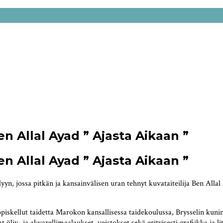
n Allal Ayad ” Ajasta Aikaan ”
n Allal Ayad ” Ajasta Aikaan ”
yyn, jossa pitkän ja kansainvälisen uran tehnyt kuvataiteilija Ben All
piskellut taidetta Marokon kansallisessa taidekoulussa, Brysselin kun
jy- ja akvarellimaalaukset, veistokset sekä erityisesti grafiikka ja li