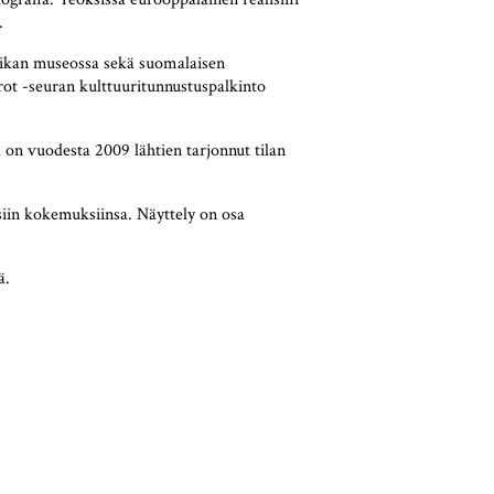
.
iikan museossa sekä suomalaisen
rot -seuran kulttuuritunnustuspalkinto
a on vuodesta 2009 lähtien tarjonnut tilan
siin kokemuksiinsa. Näyttely on osa
ä.