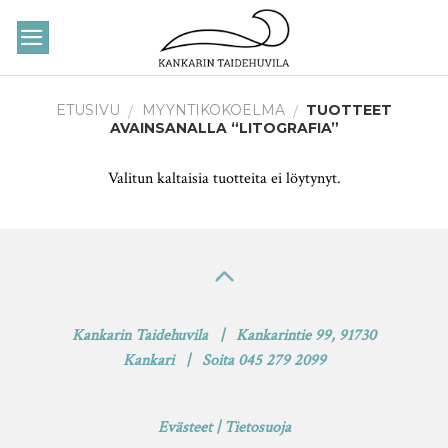
Skip
to
content
ETUSIVU
MYYNTIKOKOELMA
TUOTTEET
/
/
AVAINSANALLA “LITOGRAFIA”
Valitun kaltaisia tuotteita ei löytynyt.
Kankarin Taidehuvila | Kankarintie 99, 91730
Kankari | Soita 045 279 2099
Evästeet
|
Tietosuoja